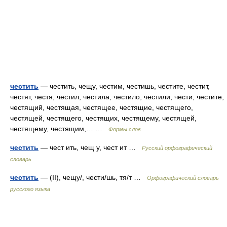
честить
— честить, чещу, честим, честишь, честите, честит,
честят, честя, честил, честила, честило, честили, чести, честите,
честящий, честящая, честящее, честящие, честящего,
честящей, честящего, честящих, честящему, честящей,
честящему, честящим,… …
Формы слов
честить
— чест ить, чещ у, чест ит …
Русский орфографический
словарь
честить
— (II), чещу/, чести/шь, тя/т …
Орфографический словарь
русского языка