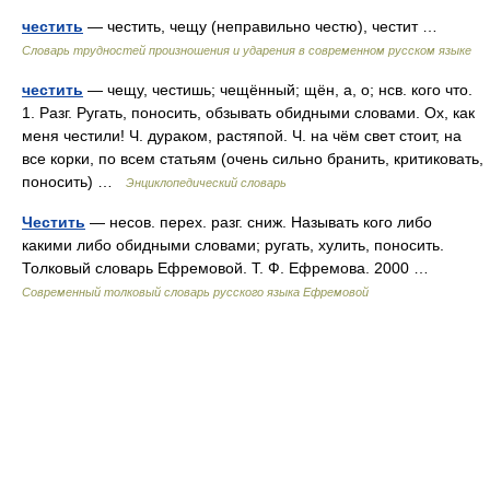
честить
— честить, чещу (неправильно честю), честит …
Словарь трудностей произношения и ударения в современном русском языке
честить
— чещу, честишь; чещённый; щён, а, о; нсв. кого что.
1. Разг. Ругать, поносить, обзывать обидными словами. Ох, как
меня честили! Ч. дураком, растяпой. Ч. на чём свет стоит, на
все корки, по всем статьям (очень сильно бранить, критиковать,
поносить) …
Энциклопедический словарь
Честить
— несов. перех. разг. сниж. Называть кого либо
какими либо обидными словами; ругать, хулить, поносить.
Толковый словарь Ефремовой. Т. Ф. Ефремова. 2000 …
Современный толковый словарь русского языка Ефремовой