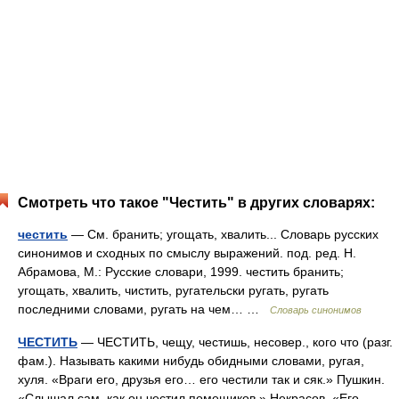
Смотреть что такое "Честить" в других словарях:
честить
— См. бранить; угощать, хвалить... Словарь русских
синонимов и сходных по смыслу выражений. под. ред. Н.
Абрамова, М.: Русские словари, 1999. честить бранить;
угощать, хвалить, чистить, ругательски ругать, ругать
последними словами, ругать на чем… …
Словарь синонимов
ЧЕСТИТЬ
— ЧЕСТИТЬ, чещу, честишь, несовер., кого что (разг.
фам.). Называть какими нибудь обидными словами, ругая,
хуля. «Враги его, друзья его… его честили так и сяк.» Пушкин.
«Слышал сам, как он честил помещиков.» Некрасов. «Его