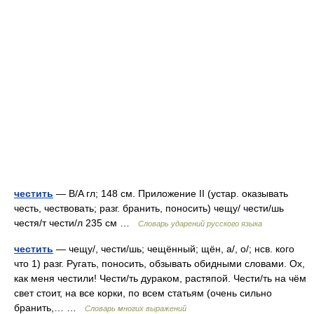
честить
— B/A гл; 148 см. Приложение II (устар. оказывать
честь, чествовать; разг. бранить, поносить) чещу/ чести/шь
честя/т чести/л 235 см …
Словарь ударений русского языка
честить
— чещу/, чести/шь; чещённый; щён, а/, о/; нсв. кого
что 1) разг. Ругать, поносить, обзывать обидными словами. Ох,
как меня честили! Чести/ть дураком, растяпой. Чести/ть на чём
свет стоит, на все корки, по всем статьям (очень сильно
бранить,… …
Словарь многих выражений